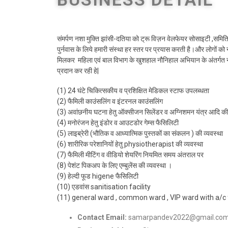
संमर्पण नशा मुक्ति झांसी-दतिया को ट्रू विज़न वेलफेयर सोसाइटी ,समिति द
पुर्नवास के लिये हमारी संस्था हर स्तर पर प्रयास करती है।और लोगों को
मिलकर महिला एवं बाल विभाग के खुशहाल नौनिहाल अभियान के अंतर्गत नशा 
प्रदान कर रही हे|
(1) 24 घंटे चिकित्सकीय व प्रशिक्षित मेडिकल स्टाफ उपलब्धता
(2) फैमिली काउंसलिंग व इंटरनल काउंसलिंग
(3) अवांछनीय घटना हेतु ऑक्सीजन सिलेंडर व अग्निशमन यंत्र आदि की 
(4) मनोरंजन हेतु इंडोर व आउटडोर गेम्स फैसिलिटी
(5) लाइब्रेरी (भौतिक व आध्यात्मिक पुस्तकों का संकलन ) की व्यवस्था
(6) शारीरिक परेशानियों हेतु physiotherapist की व्यवस्था
(7) फैमिली मीटिंग व वीडियो शेयरिंग नियमित समय अंतराल पर
(8) पेशंट पिकअप के लिए एम्बुलेंस की व्यवस्था ।
(9) हेल्दी फूड higene फैसिलिटी
(10) एडवांस sanitisation facility
(11) general ward , common ward , VIP ward with a/c f
Contact Email:
samarpandev2022@gmail.co