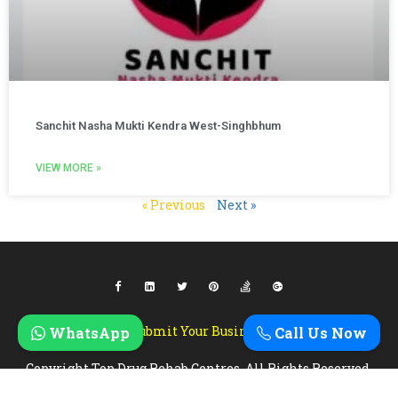
Sanchit Nasha Mukti Kendra West-Singhbhum
VIEW MORE »
« Previous
Next »
Submit Your Business
WhatsApp
Call Us Now
Copyright Top Drug Rehab Centres. All Rights Reserved.
Designed & Developed By
Zebra Technosys