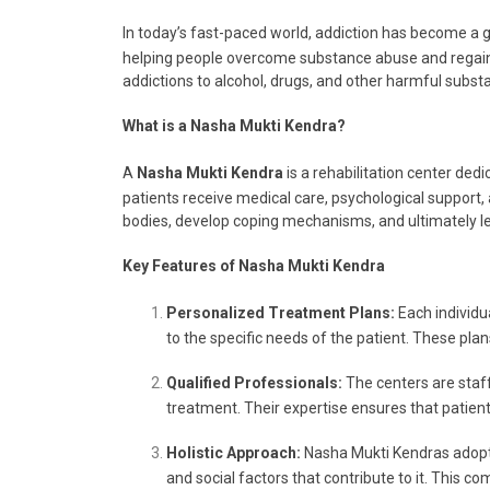
In today’s fast-paced world, addiction has become a g
helping people overcome substance abuse and regain co
addictions to alcohol, drugs, and other harmful subst
What is a Nasha Mukti Kendra?
A
Nasha Mukti Kendra
is a rehabilitation center ded
patients receive medical care, psychological support,
bodies, develop coping mechanisms, and ultimately lead
Key Features of Nasha Mukti Kendra
Personalized Treatment Plans:
Each individua
to the specific needs of the patient. These pla
Qualified Professionals:
The centers are staff
treatment. Their expertise ensures that patient
Holistic Approach:
Nasha Mukti Kendras adopt a
and social factors that contribute to it. This 