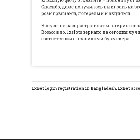
классную фичу отхватить – половину от з
Спасибо, даже получилось выиграть на эт
розыгрышами, лотереями и акциями.
Бонусы не распространяются на криптова
Возможно,
1xslots зеркало на сегодня
лучш
соответствии с правилами букмекера.
POST
1xBet login registration in Bangladesh, 1xBet acco
NAVIGATION