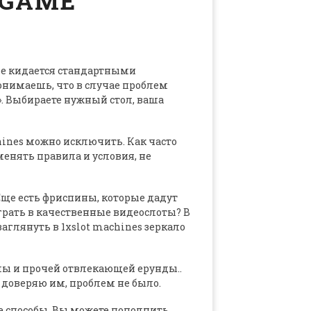
 GAME
 не кидается стандартными
 понимаешь, что в случае проблем
». Выбираете нужный стол, ваша
chines можно исключить. Как часто
менять правила и условия, не
 Еще есть фриспины, которые дадут
грать в качественные видеослоты? В
заглянуть в 1xslot machines зеркало
мы и прочей отвлекающей ерунды..
– доверяю им, проблем не было.
е способы. Вы можете пополнить