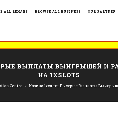
E ALL REHABS
BROWSE ALL BUSINESS
OUR PARTNER
СТРЫЕ ВЫПЛАТЫ ВЫИГРЫШЕЙ И Р
НА 1XSLOTS
ation Centre
>
Казино 1хслотс: Быстрые Выплаты Выигрыше