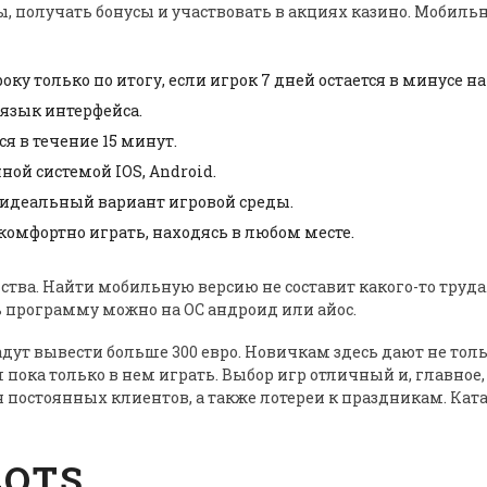
ы, получать бонусы и участвовать в акциях казино. Мобиль
у только по итогу, если игрок 7 дней остается в минусе на 
язык интерфейса.
я в течение 15 минут.
ной системой IOS, Android.
 идеальный вариант игровой среды.
комфортно играть, находясь в любом месте.
тва. Найти мобильную версию не составит какого-то труда
ь программу можно на ОС андроид или айос.
дут вывести больше 300 евро. Новичкам здесь дают не толь
пока только в нем играть. Выбор игр отличный и, главное, 
я постоянных клиентов, а также лотереи к праздникам. Ката
LOTS