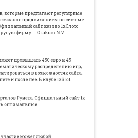
ов, которые предлагают регулярные
связано с продвижением по системе
 Официальный сайт казино 1хСлотс
другую фирму ― Orakum N.V.
 может превышать 450 евро и 45
 тематическому распределению игр,
ентироваться в возможностях сайта.
е и после нее. В клубе 1xSlot
орталов Рунета. Официальный сайт 1х
дать оптимальные
 участие может любой