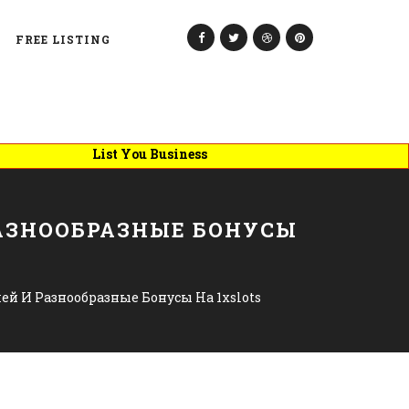
FREE LISTING
List You Business
АЗНООБРАЗНЫЕ БОНУСЫ
й И Разнообразные Бонусы На 1xslots