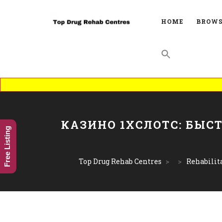
HOME
BROWS
КАЗИНО 1ХСЛОТС: БЫ
Free Listing
Top Drug Rehab Centres
>
>
Rehabilit