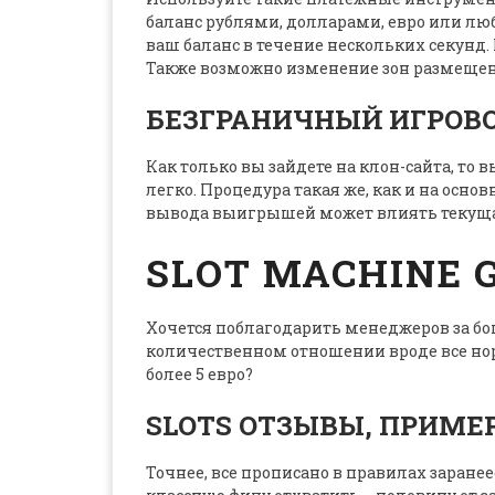
баланс рублями, долларами, евро или лю
ваш баланс в течение нескольких секунд.
Также возможно изменение зон размещен
БЕЗГРАНИЧНЫЙ ИГРОВО
Как только вы зайдете на клон-сайта, то вы
легко. Процедура такая же, как и на осн
вывода выигрышей может влиять текуща
SLOT MACHINE 
Хочется поблагодарить менеджеров за бог
количественном отношении вроде все норм
более 5 евро?
SLOTS ОТЗЫВЫ, ПРИМЕР
Точнее, все прописано в правилах заранеее