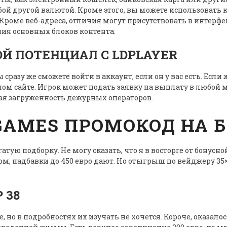
бой другой валютой. Кроме этого, вы можете использовать 
 Кроме веб-адреса, отличия могут присутствовать в интер
ия основных блоков контента.
Й ПОТЕНЦИАЛ С LDPLAYER
 сразу же сможете войти в аккаунт, если он у вас есть. Если ж
овном сайте. Игрок может подать заявку на выплату в любо
я загруженность дежурных операторов.
GAMES ПРОМОКОД НА 
атую подборку. Не могу сказать, что я в восторге от бонус
, надбавки до 450 евро дают. Но отыгрыш по вейджеру 35× 
 38
, но в подробностях их изучать не хочется. Короче, оказало