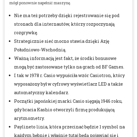
mógł ponownie napełnić maszynę.
Nie ma też potrzeby dzięki rejestrowanie się pod
stronach dla internautów, którzy rozpoczynają
rozgrywkę.
Strategicznie sieć mocno stawia dzięki Azję
Południowo-Wschodnią.
Ważną informacją jest fakt, że środki bonusowe
mogą być zastosowane tylko na grach od BF Games.
I tak w 1978 r. Casio wypuściła wzór Casiotron, który
wyposażony był w cyfrowy wyświetlacz LED a także
automatyczny kalendarz.
Początki japońskiej marki Casio sięgają 1946 roku,
gdy bracia Kashio otworzyli firmę produkującą
arytmometry.
Paylineto linia, która przecinać będzie 1 symbol na
każdym bębnie i właśnie tutaj będą pojawiać się i