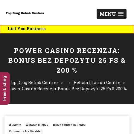
MENU
st You Business
POWER CASINO RECENZJA:
BONUS BEZ DEPOZYTU 25 FS &
200 %
Free Listing
Top Drug Rehab Centres
>
>
Rehabilitation Centre
>
Power Casino Recenzja: Bonus Bez Depozytu 25 Fs & 200 %
Admin
March 8, 2022
Rehabilitation Centre
Comments Are Disabled.