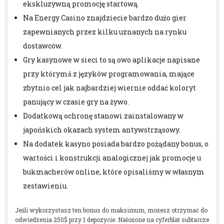
ekskluzywną promocję startową.
Na Energy Casino znajdziecie bardzo dużo gier
zapewnianych przez kilku uznanych na rynku
dostawców.
Gry kasynowe w sieci to są owo aplikacje napisane
przy którymś z języków programowania, mające
zbytnio cel jak najbardziej wiernie oddać koloryt
panujący w czasie gry na żywo.
Dodatkową ochronę stanowi zainstalowany w
japońskich okazach system antywstrząsowy.
Na dodatek kasyno posiada bardzo pożądany bonus, o
wartości i konstrukcji analogicznej jak promocje u
bukmacherów online, które opisaliśmy w własnym
zestawieniu.
Jeśli wykorzystasz ten bonus do maksimum, możesz otrzymać do
odwiedzenia 250$ przy 1 depozycie. Nałożone na cyferblat subtarcze