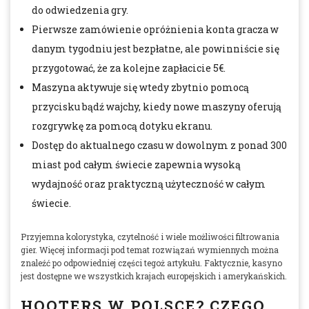
do odwiedzenia gry.
Pierwsze zamówienie opróżnienia konta gracza w
danym tygodniu jest bezpłatne, ale powinniście się
przygotować, że za kolejne zapłacicie 5€.
Maszyna aktywuje się wtedy zbytnio pomocą
przycisku bądź wajchy, kiedy nowe maszyny oferują
rozgrywkę za pomocą dotyku ekranu.
Dostęp do aktualnego czasu w dowolnym z ponad 300
miast pod całym świecie zapewnia wysoką
wydajność oraz praktyczną użyteczność w całym
świecie.
Przyjemna kolorystyka, czytelność i wiele możliwości filtrowania
gier. Więcej informacji pod temat rozwiązań wymiennych można
znaleźć po odpowiedniej części tegoż artykułu. Faktycznie, kasyno
jest dostępne we wszystkich krajach europejskich i amerykańskich.
HOOTERS W POLSCE? CZEGO