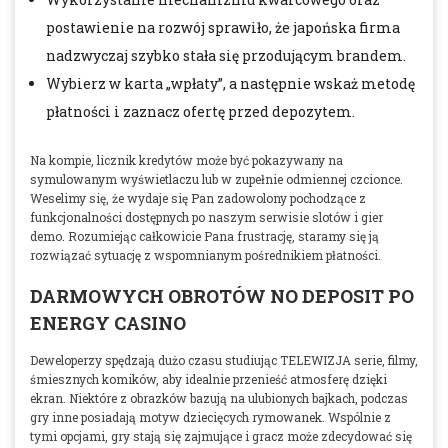
postawienie na rozwój sprawiło, że japońska firma
nadzwyczaj szybko stała się przodującym brandem.
Wybierz w karta „wpłaty”, a następnie wskaż metodę
płatności i zaznacz ofertę przed depozytem.
Na kompie, licznik kredytów może być pokazywany na
symulowanym wyświetlaczu lub w zupełnie odmiennej czcionce.
Weselimy się, że wydaje się Pan zadowolony pochodzące z
funkcjonalności dostępnych po naszym serwisie slotów i gier
demo. Rozumiejąc całkowicie Pana frustrację, staramy się ją
rozwiązać sytuację z wspomnianym pośrednikiem płatności.
DARMOWYCH OBROTÓW NO DEPOSIT PO
ENERGY CASINO
Deweloperzy spędzają dużo czasu studiując TELEWIZJA serie, filmy,
śmiesznych komików, aby idealnie przenieść atmosferę dzięki
ekran. Niektóre z obrazków bazują na ulubionych bajkach, podczas
gry inne posiadają motyw dziecięcych rymowanek. Wspólnie z
tymi opcjami, gry stają się zajmujące i gracz może zdecydować się