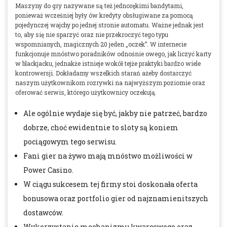
Maszyny do gry nazywane są też jednorękimi bandytami,
ponieważ wcześniej były ów kredyty obsługiwane za pomocą
pojedynczej wajchy po jednej stronie automatu. Ważne jednak jest
to, aby się nie sparzyć oraz nie przekroczyć tego typu
wspomnianych, magicznych 20 jeden „oczek”. W internecie
funkcjonuje mnóstwo poradników odnośnie owego, jak liczyć karty
w blackjacku, jednakże istnieje wokół tejże praktyki bardzo wiele
kontrowersji. Dokładamy wszelkich starań ażeby dostarczyć
naszym użytkownikom rozrywki na najwyższym poziomie oraz
oferować serwis, którego użytkownicy oczekują.
Ale ogólnie wydaje się być, jakby nie patrzeć, bardzo
dobrze, choć ewidentnie to sloty są koniem
pociągowym tego serwisu.
Fani gier na żywo mają mnóstwo możliwości w
Power Casino.
W ciągu sukcesem tej firmy stoi doskonała oferta
bonusowa oraz portfolio gier od najznamienitszych
dostawców.
Wykorzystanie mechanizmu kwarcowego oraz