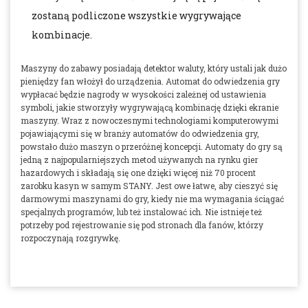
zostaną podliczone wszystkie wygrywające
kombinacje.
Maszyny do zabawy posiadają detektor waluty, który ustali jak dużo
pieniędzy fan włożył do urządzenia. Automat do odwiedzenia gry
wypłacać będzie nagrody w wysokości zależnej od ustawienia
symboli, jakie stworzyły wygrywającą kombinację dzięki ekranie
maszyny. Wraz z nowoczesnymi technologiami komputerowymi
pojawiającymi się w branży automatów do odwiedzenia gry,
powstało dużo maszyn o przeróżnej koncepcji. Automaty do gry są
jedną z najpopularniejszych metod używanych na rynku gier
hazardowych i składają się one dzięki więcej niż 70 procent
zarobku kasyn w samym STANY. Jest owe łatwe, aby cieszyć się
darmowymi maszynami do gry, kiedy nie ma wymagania ściągać
specjalnych programów, lub też instalować ich. Nie istnieje też
potrzeby pod rejestrowanie się pod stronach dla fanów, którzy
rozpoczynają rozgrywkę.