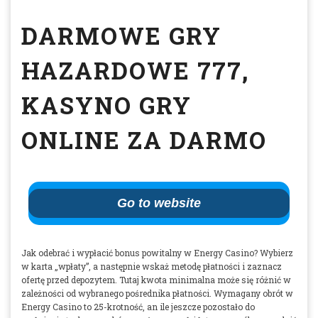
DARMOWE GRY
HAZARDOWE 777,
KASYNO GRY
ONLINE ZA DARMO
Go to website
Jak odebrać i wypłacić bonus powitalny w Energy Casino? Wybierz
w karta „wpłaty”, a następnie wskaż metodę płatności i zaznacz
ofertę przed depozytem. Tutaj kwota minimalna może się różnić w
zależności od wybranego pośrednika płatności. Wymagany obrót w
Energy Casino to 25-krotność, an ile jeszcze pozostało do