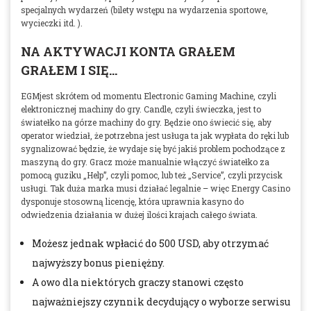
specjalnych wydarzeń (bilety wstępu na wydarzenia sportowe,
wycieczki itd. ).
NA AKTYWACJI KONTA GRAŁEM
GRAŁEM I SIĘ…
EGMjest skrótem od momentu Electronic Gaming Machine, czyli
elektronicznej machiny do gry. Candle, czyli świeczka, jest to
światełko na górze machiny do gry. Będzie ono świecić się, aby
operator wiedział, że potrzebna jest usługa ta jak wypłata do ręki lub
sygnalizować będzie, że wydaje się być jakiś problem pochodzące z
maszyną do gry. Gracz może manualnie włączyć światełko za
pomocą guziku „Help”, czyli pomoc, lub też „Service”, czyli przycisk
usługi. Tak duża marka musi działać legalnie – więc Energy Casino
dysponuje stosowną licencję, która uprawnia kasyno do
odwiedzenia działania w dużej ilości krajach całego świata.
Możesz jednak wpłacić do 500 USD, aby otrzymać
najwyższy bonus pieniężny.
A owo dla niektórych graczy stanowi często
najważniejszy czynnik decydujący o wyborze serwisu